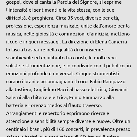
gospel, dove si canta la Parola del Signore, si esprime
l’intensità di sentimenti e la vita stessa, con le sue
difficoltà, è preghiera. Circa 35 voci, diverse per età,
professione, esperienza musicale, unite dall’amore per la
musica, nelle gioiosità e commozioni d’amicizia, mettono
il cuore in quei messaggi. La direzione di Elena Camerra
lo lascia trasparire nella qualità di un insieme
scambievole ed equilibrato tra coristi, le molte voci
soliste e strumentazione, e lo condivide con il pubblico, in
emozioni profonde e universali. Cinque strumentisti
curano i brani e accompagnano il coro: Fabio Rampazzo
alla tastiera, Guglielmo Bacci al basso elettrico, Giovanni
Salerni alla chitarra elettrica, Ennio Rampazzo alla
batteria e Lorenzo Medos al flauto traverso.
Arrangiamenti e repertorio esprimono ricerca e
attenzione a sensibilità sempre diverse e nuove. Oltre un
centinaio i brani, più di 160 concerti, in prevalenza presso
chiese e teatri, e la produzione di CD, tra cui il primo,